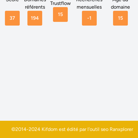
Trustflow
référents
mensuelles
domaine
15
37
194
-1
15
©2014-2024 Kifdom est édité par l'outil seo
Ranxplorer