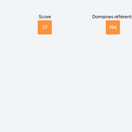
Score
Domaines référent
37
194