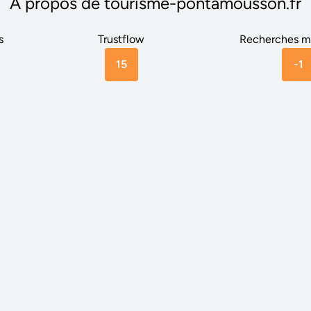
A propos de tourisme-pontamousson.fr
s
Trustflow
Recherches m
15
-1